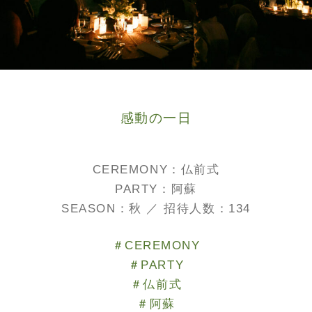
感動の一日
CEREMONY：仏前式
PARTY：阿蘇
SEASON：秋 ／ 招待人数：134
＃CEREMONY
＃PARTY
＃仏前式
＃阿蘇