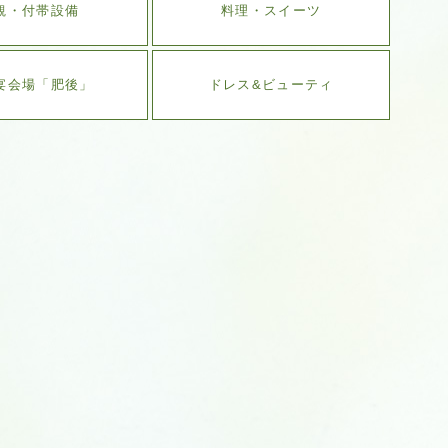
観・付帯設備
料理・スイーツ
宴会場「肥後」
ドレス&ビューティ