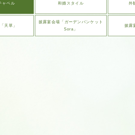
チャペル
和婚スタイル
外
披露宴会場「ガーデンバンケット
場「天草」
披露
Sora」