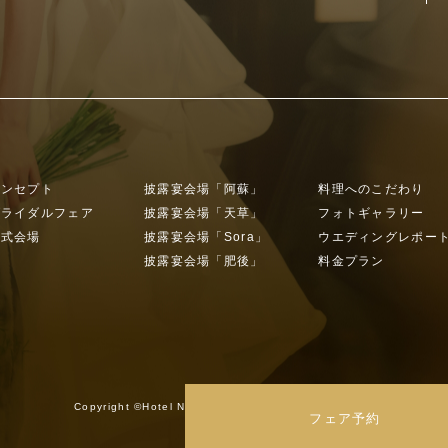
コンセプト
披露宴会場「阿蘇」
料理へのこだわり
ブライダルフェア
披露宴会場「天草」
フォトギャラリー
挙式会場
披露宴会場「Sora」
ウエディングレポー
披露宴会場「肥後」
料金プラン
Copyright ©Hotel Nikko Kumamoto All Rights Reserved.
フェア予約